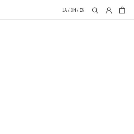
JA
/
CN
/
EN