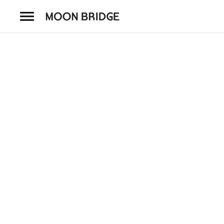
コ
ン
テ
ン
ツ
を
ホーム
ス
キ
商品一覧
ッ
プ
会社概要
事業内容
店舗案内