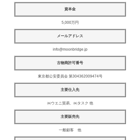
資本金
5,000万円
メールアドレス
info@moonbridge.jp
古物商許可番号
東京都公安委員会 第304362009474号
主要仕入先
㈱ウエニ貿易、㈱タスク 他
主要販売先
一般顧客 他