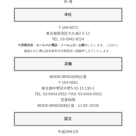
朴 飛
買取価格例一覧
本社
最新ニュース
〒169-0072
東京都新宿区大久保2-2-12
TEL: 03-5942-9224
ご利用ガイド
※営業目的・セールスの電話・メール
は固く
お断り
いたします。これから
確認された際は送信者本社代表宛先へ講義申し立ていたします。
保証とメンテナンス
店舗
MOON BRIDGE時計屋
お問い合わせ
〒164-0001
東京都中野区中野5-52-15 130-1
TEL: 03-6454-0552
/
FAX: 03-6454-0553
営業時間
MOON BRIDGE時計屋：11:00~20:00
設立
平成28年3月