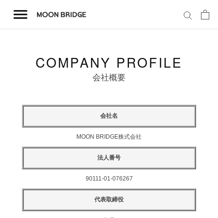
コ
ン
テ
ン
ツ
COMPANY PROFILE
を
ホーム
ス
会社概要
キ
商品一覧
ッ
プ
会社名
会社概要
MOON BRIDGE株式会社
法人番号
事業内容
90111-01-076267
店舗案内
代表取締役