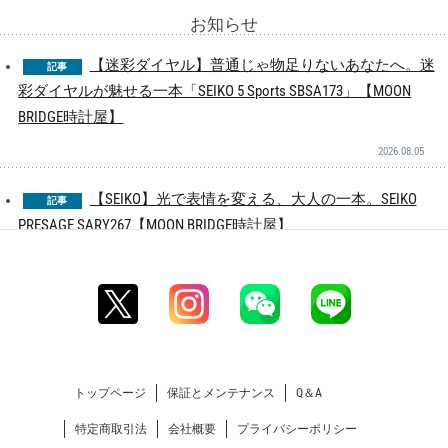
お知らせ
【迷彩ダイヤル】普通じゃ物足りないあなたへ。迷
記事
彩ダイヤルが魅せる一本「SEIKO 5 Sports SBSA173」【MOON
BRIDGE時計屋】
2026.08.05
【SEIKO】光で表情を変える、大人の一本。SEIKO
記事
PRESAGE SARY267【MOON BRIDGE時計屋】
2026.07.25
【人気につき再入荷！】『頭文字D』30周年記念コラボ
ウォッチ「IN40-AE86」が入荷しました！【MOON BRIDGE時計
屋】
トップページ
保証とメンテナンス
Q＆A
2026.07.15
特定商取引法
会社概要
プライバシーポリシー
【7月スタート！】毎日着けたくなる相棒「SEIKO 5
記事