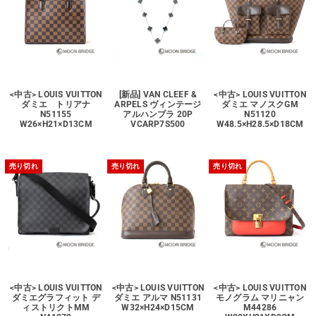
<中古> LOUIS VUITTON
[新品] VAN CLEEF &
<中古> LOUIS VUITTON
ダミエ トリアナ
ARPELS ヴィンテージ
ダミエ マノスクGM
N51155
アルハンブラ 20P
N51120
W26×H21×D13CM
VCARP7S500
W48.5×H28.5×D18CM
売り切れ
売り切れ
売り切れ
<中古> LOUIS VUITTON
<中古> LOUIS VUITTON
<中古> LOUIS VUITTON
ダミエグラフィット デ
ダミエ アルマ N51131
モノグラム マリニャン
ィストリクトMM
W32×H24×D15CM
M44286