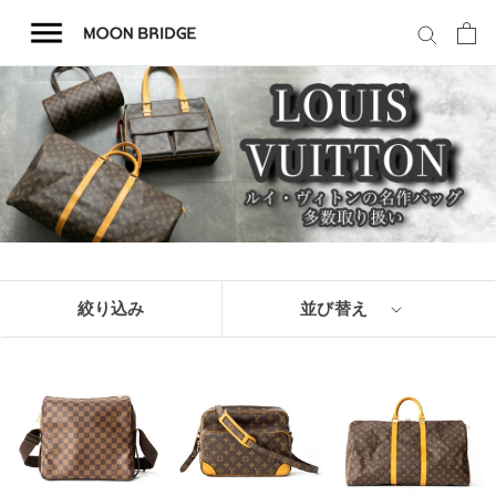
コ
ン
テ
ン
ツ
を
ホーム
ス
キ
商品一覧
ッ
プ
会社概要
絞り込み
並び替え
事業内容
店舗案内