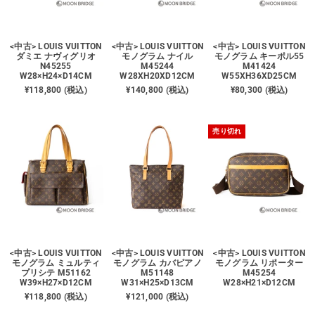
買取価格例一覧
<中古> LOUIS VUITTON
<中古> LOUIS VUITTON
<中古> LOUIS VUITTON
最新ニュース
ダミエ ナヴィグリオ
モノグラム ナイル
モノグラム キーポル55
N45255
M45244
M41424
W28×H24×D14CM
W28XH20XD12CM
W55XH36XD25CM
¥118,800 (税込)
¥140,800 (税込)
¥80,300 (税込)
ご利用ガイド
売り切れ
保証とメンテナンス
お問い合わせ
<中古> LOUIS VUITTON
<中古> LOUIS VUITTON
<中古> LOUIS VUITTON
モノグラム ミュルティ
モノグラム カバピアノ
モノグラム リポーター
プリシテ M51162
M51148
M45254
W39×H27×D12CM
W31×H25×D13CM
W28×H21×D12CM
¥118,800 (税込)
¥121,000 (税込)