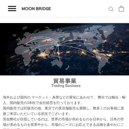
コ
ン
テ
ン
ツ
を
ホーム
ス
キ
商品一覧
ッ
プ
会社概要
事業内容
海外および国内の マーケット・為替などの変化にあわせて、 弊社では輸出・輸
入、国内販売の3本柱で会社経営を行っております。
国内販売ではEC販売の他、東京での実店舗販売も展開し、数多くのお客様に直
店舗案内
接ご来店いただいている状況でございます。
現在弊社が目指しているのは、世界の市場が求めるものを日本から、日本の市
場が求めるものを世界中から、市場のニーズにお応えできる品物を速やかにご