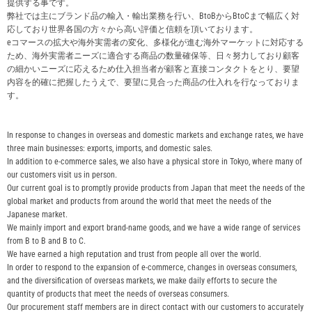
提供する事です。
買取価格例一覧
弊社では主にブランド品の輸入・輸出業務を行い、BtoBからBtoCまで幅広く対
応しており世界各国の方々から高い評価と信頼を頂いております。
eコマースの拡大や海外実需者の変化、多様化が進む海外マーケットに対応する
最新ニュース
ため、海外実需者ニーズに適合する商品の数量確保等、日々努力しており顧客
の細かいニーズに応えるため仕入担当者が顧客と直接コンタクトをとり、要望
内容を的確に把握したうえで、要望に見合った商品の仕入れを行なっておりま
す。
ご利用ガイド
In response to changes in overseas and domestic markets and exchange rates, we have
保証とメンテナンス
three main businesses: exports, imports, and domestic sales.
In addition to e-commerce sales, we also have a physical store in Tokyo, where many of
our customers visit us in person.
お問い合わせ
Our current goal is to promptly provide products from Japan that meet the needs of the
global market and products from around the world that meet the needs of the
Japanese market.
We mainly import and export brand-name goods, and we have a wide range of services
from B to B and B to C.
We have earned a high reputation and trust from people all over the world.
In order to respond to the expansion of e-commerce, changes in overseas consumers,
and the diversification of overseas markets, we make daily efforts to secure the
quantity of products that meet the needs of overseas consumers.
Our procurement staff members are in direct contact with our customers to accurately