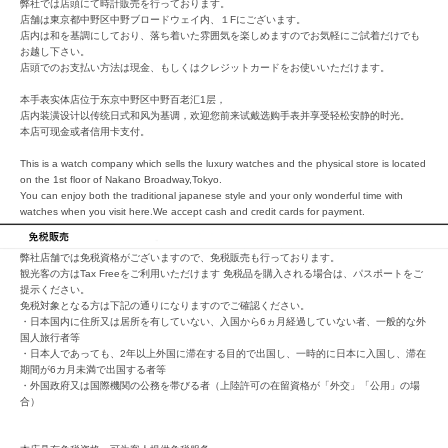
弊社では店頭にて時計販売を行っております。
買取価格例一覧
店舗は東京都中野区中野ブロードウェイ内、１Fにございます。
店内は和を基調にしており、落ち着いた雰囲気を楽しめますのでお気軽にご試着だけでも
お越し下さい。
店頭でのお支払い方法は現金、もしくはクレジットカードをお使いいただけます。
最新ニュース
本手表实体店位于东京中野区中野百老汇1层，
店内装潢设计以传统日式和风为基调，欢迎您前来试戴选购手表并享受轻松安静的时光。
本店可现金或者信用卡支付。
ご利用ガイド
This is a watch company which sells the luxury watches and the physical store is located
on the 1st floor of Nakano Broadway,Tokyo.
You can enjoy both the traditional japanese style and your only wonderful time with
保証とメンテナンス
watches when you visit here.We accept cash and credit cards for payment.
弊社店舗では免税資格がございますので、免税販売も行っております。
お問い合わせ
観光客の方はTax Freeをご利用いただけます 免税品を購入される場合は、パスポートをご
提示ください。
免税対象となる方は下記の通りになりますのでご確認ください。
・日本国内に住所又は居所を有していない、入国から6ヵ月経過していない者、一般的な外
国人旅行者等
・日本人であっても、2年以上外国に滞在する目的で出国し、一時的に日本に入国し、滞在
期間が6カ月未満で出国する者等
・外国政府又は国際機関の公務を帯びる者（上陸許可の在留資格が「外交」「公用」の場
合）