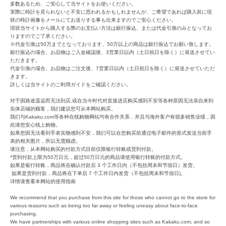
多数あるため、ご安心して当サイトをお使いください。
実際に時計を見られないと不安に思われるかもしれませんが、ご希望であれば購入前に現
状の時計画像をメールにてお送りする事も出来ますのでご安心ください。
現状当サイトから購入する際のお支払い方法は銀行振込、または代金引換のみとなってお
りますのでご了承ください。
※代金引換は50万までとなっております、50万以上の商品は銀行振込でお願い致します。
銀行振込の場合、お品物はご入金確認後、3営業日以内（土日祝日を除く）に発送させてい
ただきます。
代金引換の場合、お品物はご注文後、7営業日以内（土日祝日を除く）に発送させていただ
きます。
詳しくは当サイトのご利用ガイドをご確認ください。
对于因路途遥远而无法到店,或在当今时代对直接进店购买感到不安等各种原因无法亲自来到
实体店铺的顾客，我们建议您可从本网站购买。
我们与Kakaku.com等各种在线购物网站均有合作关系，并且与海外客户有很多销售业绩，因
此请您安心线上购物。
如果您因无法看到手表实物感到不安，我们可以在您购买前通过电子邮件的形式发送当前手
表的相关图片，所以无需顾虑。
请注意，从本网站购买的付款方式目前仅限银行转账或货到付款。
*货到付款上限为50万日元，超过50万日元的商品请使用银行转账的付款方式。
如果是银行转账，商品将在确认付款后 3 个工作日内（不包括周末和节假日）发货。
如果是货到付款，商品将在下单后 7 个工作日内发货（不包括周末和节假日)。
详情请查看本网站的使用指南
We recommend that you purchase from this site for those who cannot go to the store for
various reasons such as being too far away or feeling uneasy about face-to-face
purchasing.
We have partnerships with various online shopping sites such as Kakaku.com, and so