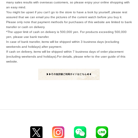
many sales results with overseas customers, so please enjoy your online shopping with
an easy mind.
You might be upset if you can't go to the store to have a look by yourself, please rest
assured that we can email you the pictures of the current watch before you buy it.
Please only note that payment methods for purchases of this website are limited to bank
transfer or cash on delivery.
*The upper limit of cash on delivery is 500,000 yen. For products exceeding 500,000
yen, please use bank transfer.
In case of bank transfer, items will be shipped within 3 business days (excluding
weekends and holidays) after payment.
If cash on delivery, items will be shipped within 7 business days of order placement
(excluding weekends and holidays).For details, please refer to the user guide of this
website.