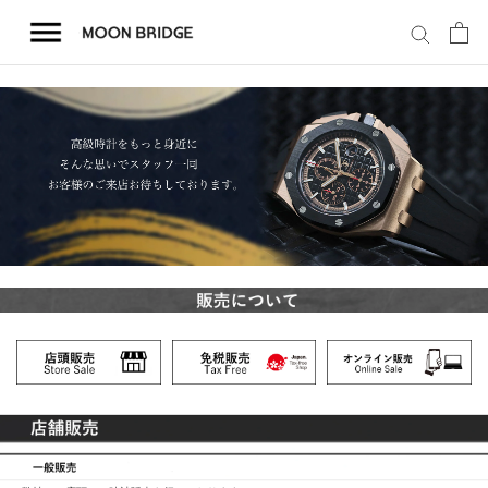
コ
ン
テ
ン
ツ
を
ホーム
ス
キ
商品一覧
ッ
プ
会社概要
事業内容
店舗案内