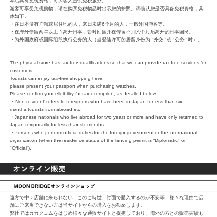
本店具有免税资格，可为客人提供免税服务。
游客可享受免税购物，请在购买免税物品时出示您的护照。请确认您是否具备免税资格，具
体如下。
・在日本没有户籍或居住地的人，来日未满6个月的人，一般外国游客等。
・在海外停留两年以上而离开日本，暂时回国并在停留不到六个月后离开的日本国民。
・为外国政府或国际组织执行公务的人（当登陆许可的居留身份为 "外交 "或 "公务 "时）。
The physical store has tax-free qualifications so that we can provide tax-free services for
customers.
Tourists can enjoy tax-free shopping here,
please present your passport when purchasing watches.
Please confirm your eligibility for tax exemption, as detailed below.
・'Non-resident' refers to foreigners who have been in Japan for less than six
months,tourists from abroad etc.
・Japanese nationals who live abroad for two years or more and have only returned to
Japan temporarily for less than six months.
・Persons who perform official duties for the foreign government or the international
organization (when the residence status of the landing permit is "Diplomatic" or
"Official”).
遠方で中々店舗に来られない、このご時世、対面で購入するのが不安等、様々な理由で店
舗にご来店できない方は当サイトからの購入をお勧めします。
弊社ではカカクコムをはじめ様々な通販サイトと提携しており、海外の方との販売実績も