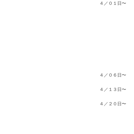
４／０１日〜
IKEPO
PARMIGIA
A.LANGE
BREITLING
４／０６日〜
４／１３日〜 BV
４／２０日〜 S