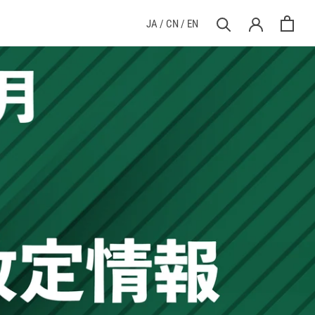
前へ
次へ
JA
/
CN
/
EN