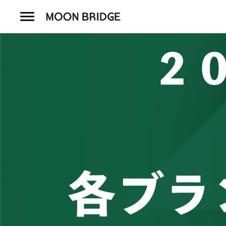
コ
ン
テ
ン
ツ
を
ホーム
ス
キ
商品一覧
ッ
プ
会社概要
事業内容
店舗案内