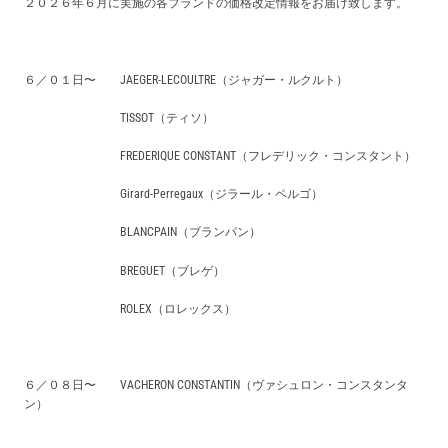
２０２６年６月に実施の各ブランドの価格改定情報をお届け致します。
買取価格例一覧
最新ニュース
６／０１日〜
JAEGER-LECOULTRE（ジャガー・ルクルト）
TISSOT（ティソ）
ご利用ガイド
FREDERIQUE CONSTANT（フレデリック・コンスタント）
Girard-Perregaux（ジラール・ペルゴ）
保証とメンテナンス
BLANCPAIN（ブランパン）
お問い合わせ
BREGUET（ブレゲ）
ROLEX（ロレックス）
６／０８日〜
VACHERON CONSTANTIN（ヴァシュロン・コンスタンタ
ン）