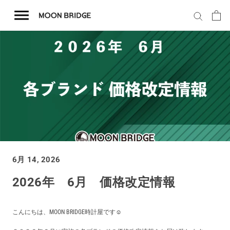
コ
ン
テ
ン
ツ
を
ホーム
ス
キ
商品一覧
ッ
プ
会社概要
6月 14, 2026
事業内容
2026年 6月 価格改定情報
店舗案内
こんにちは、MOON BRIDGE時計屋です☺️