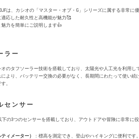
W-9500-3JFは、カシオの「マスター・オブ・G」シリーズに属する非常
適応した耐久性と高機能が魅力🥰
魅力を簡単にご説明します👍️
ーラー
シオのタフソーラー技術を搭載しており、太陽光や人工光を利用し
れにより、バッテリー交換の必要がなく、長期間にわたって使い続
です。
ルセンサー
3JFは、以下の3つのセンサーを搭載しており、アウトドアや冒険に非常に
ルティメーター）
：標高を測定でき、登山やハイキングに便利です