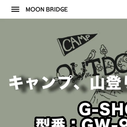
コ
ン
テ
ン
ツ
を
ホーム
ス
キ
商品一覧
ッ
プ
会社概要
事業内容
店舗案内