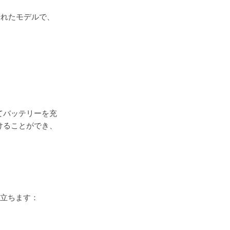
に優れたモデルで、
てバッテリーを充
けることができ、
役立ちます：
。