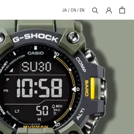
前へ
次へ
JA
/
CN
/
EN