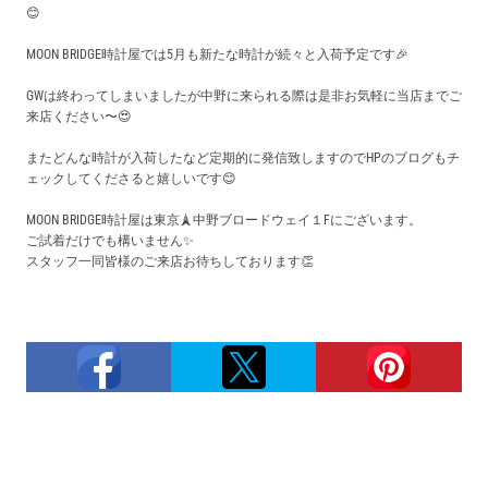
買取価格例一覧
😊
MOON BRIDGE時計屋では5月も新たな時計が続々と入荷予定です🎉
最新ニュース
GWは終わってしまいましたが中野に来られる際は是非お気軽に当店までご
来店ください〜😍
ご利用ガイド
またどんな時計が入荷したなど定期的に発信致しますのでHPのブログもチ
ェックしてくださると嬉しいです😊
保証とメンテナンス
MOON BRIDGE時計屋は東京🗼中野ブロードウェイ１Fにございます。
ご試着だけでも構いません✨
スタッフ一同皆様のご来店お待ちしております👏
お問い合わせ