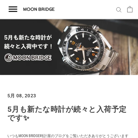
コ
ン
テ
ン
ツ
を
ホーム
ス
キ
商品一覧
ッ
プ
会社概要
5月 08, 2023
事業内容
5月も新たな時計が続々と入荷予定
です✨
店舗案内
いつもMOON BRIDGE時計屋のブログをご覧いただきありがとうございます