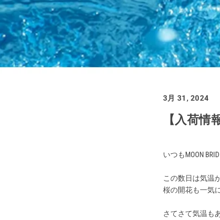
買取価格例一覧
最新ニュース
ご利用ガイド
3月 31, 2024
保証とメンテナンス
【入荷情報！
お問い合わせ
いつもMOON B
この数日は気温が
桜の開花も一気に
さてさて気温もあ