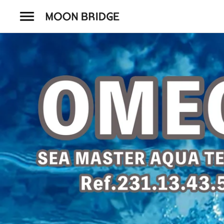
コ
ン
テ
ン
ツ
を
ホーム
ス
キ
商品一覧
ッ
プ
会社概要
事業内容
店舗案内