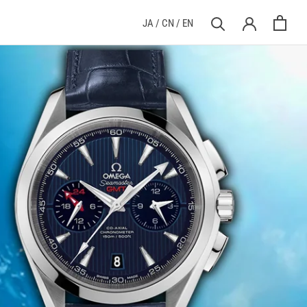
前へ
次へ
JA
/
CN
/
EN