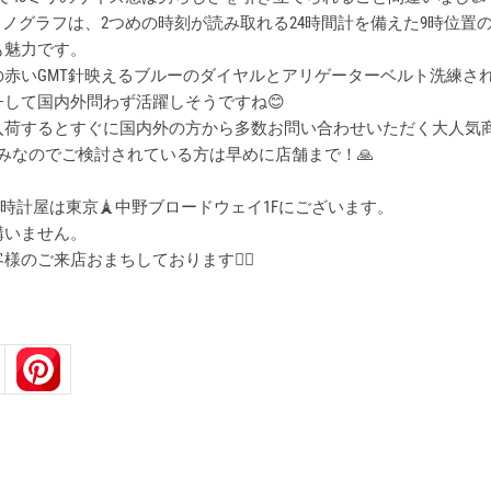
ロノグラフは、2つめの時刻が読み取れる24時間計を備えた9時位置
も魅力です。
の赤いGMT針映えるブルーのダイヤルとアリゲーターベルト洗練さ
して国内外問わず活躍しそうですね😊
入荷するとすぐに国内外の方から多数お問い合わせいただく大人気
みなのでご検討されている方は早めに店舗まで！🙏
IDGE時計屋は東京🗼中野ブロードウェイ1Fにございます。
構いません。
様のご来店おまちしております🙇‍♂