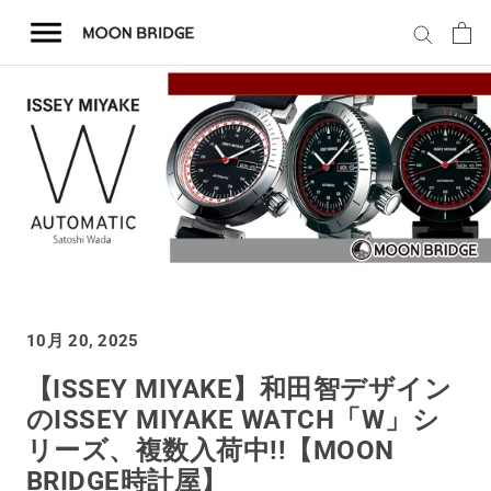
コ
ン
テ
ン
ツ
を
ホーム
ス
キ
商品一覧
ッ
プ
会社概要
10月 20, 2025
事業内容
【ISSEY MIYAKE】和田智デザイン
のISSEY MIYAKE WATCH「W」シ
店舗案内
リーズ、複数入荷中!!【MOON
BRIDGE時計屋】