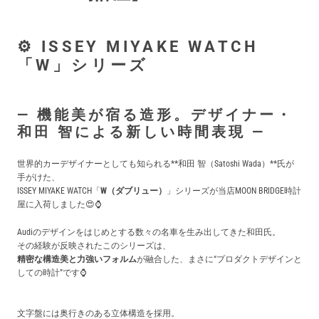
買取価格例一覧
⚙️ ISSEY MIYAKE WATCH
最新ニュース
「W」シリーズ
ご利用ガイド
― 機能美が宿る造形。デザイナー・
和田 智による新しい時間表現 ―
保証とメンテナンス
世界的カーデザイナーとしても知られる**和田 智（Satoshi Wada）**氏が
手がけた、
お問い合わせ
ISSEY MIYAKE WATCH「
W（ダブリュー）
」シリーズが当店MOON BRIDGE時計
屋に入荷しました😍⌚
Audiのデザインをはじめとする数々の名車を生み出してきた和田氏。
その経験が反映されたこのシリーズは、
精密な構造美と力強いフォルム
が融合した、まさに“プロダクトデザインと
しての時計”です⌚
文字盤には奥行きのある立体構造を採用。