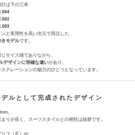
時計は下の三本
2.004
2.002
2.003
インと実用性を高い次元で両立した
巻きモデル
です。
同じサイズ感でありながら、
ルデザインに明確な違い
があり、
ンステレーションの魅力のひとつとなっています。
モデルとして完成されたデザイン
8mm。
収まりが良く、スーツスタイルとの相性は抜群です。
グリフ（爪）や、