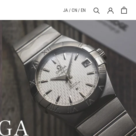
前へ
次へ
JA
/
CN
/
EN