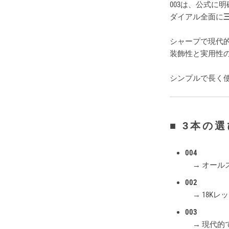
003は、公式に
ダイアル全面に
シャープで現代
装飾性と実用性
シンプルで長く
■ 3本の
004
→ オール
002
→ 18Kレ
003
→ 現代的