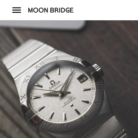
コ
ン
テ
ン
ツ
を
ホーム
ス
キ
商品一覧
ッ
プ
会社概要
事業内容
店舗案内