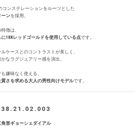
0年代のコンステレーションをルーツとした
ターン
を採用。
の特徴は、
に18Kレッドゴールドを使用している点
です。
ールケースとのコントラストが美しく、
確かなラグジュアリー感を演出。
でも嫌味なく使える、
上質さを求める大人の男性向けモデル
です。
.38.21.02.003
三角形ギョーシェダイアル