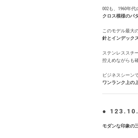
002も、196
クロス模様のパ
このモデル最大
針とインデックス
ステンレススチ
控えめながらも
ビジネスシーン
ワンランク上の
● 123.10
モダンな印象の