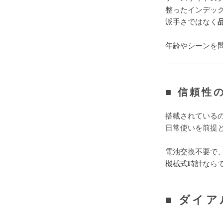
整ったインデッ
派手さではなく
年齢やシーンを
■ 信頼性
搭載されている
日常使いを前提
電池交換不要で
機械式時計なら
■ ダイ