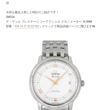
買取価格例一覧
😊
今回も最近入荷した時計のご紹介です！
OMEGA
最新ニュース
デ・ヴィル プレステージ コーアクシャル クロノメーター 36.8MM
型番：
424.10.37.20.02.002
←クリックで商品詳細ページに飛びます📲
ご利用ガイド
保証とメンテナンス
お問い合わせ