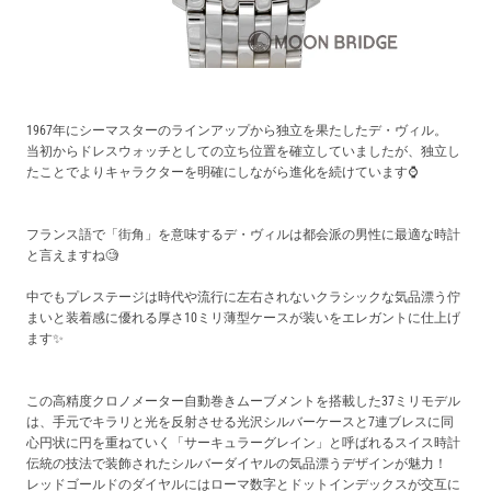
1967年にシーマスターのラインアップから独立を果たしたデ・ヴィル。
当初からドレスウォッチとしての立ち位置を確立していましたが、独立し
たことでよりキャラクターを明確にしながら進化を続けています⌚
フランス語で「街角」を意味する
デ・ヴィル
は都会派の男性に最適な時計
と言えますね🧐
中でもプレステージは時代や流行に左右されないクラシックな気品漂う佇
まいと装着感に優れる厚さ10ミリ薄型ケースが装いをエレガントに仕上げ
ます✨
この高精度クロノメーター自動巻きムーブメントを搭載した37ミリモデル
は、手元でキラリと光を反射させる光沢シルバーケースと7連ブレスに同
心円状に円を重ねていく「サーキュラーグレイン」と呼ばれるスイス時計
伝統の技法で装飾されたシルバーダイヤルの気品漂うデザインが魅力！
レッドゴールドのダイヤルにはローマ数字とドットインデックスが交互に