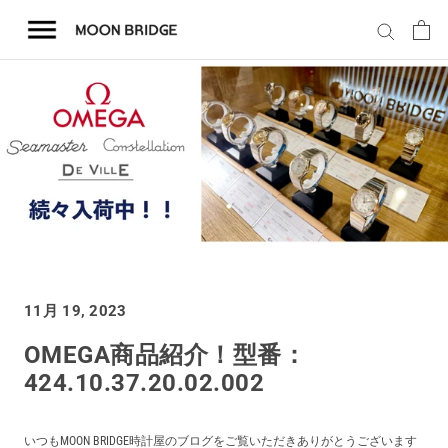
コ
ン
テ
ン
ツ
を
ホーム
ス
キ
商品一覧
ッ
プ
会社概要
11月 19, 2023
事業内容
OMEGA商品紹介！型番：
424.10.37.20.02.002
店舗案内
いつもMOON BRIDGE時計屋のブログをご覧いただきありがとうございます