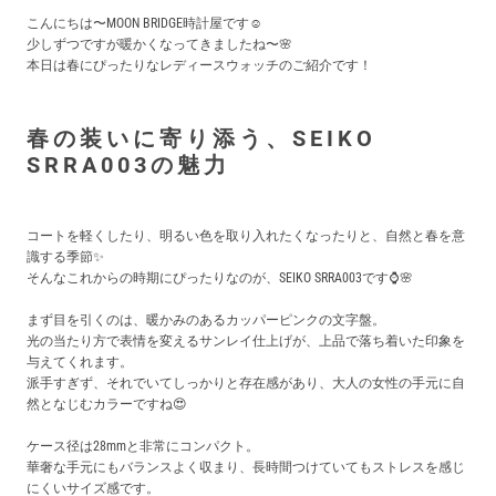
買取価格例一覧
こんにちは〜MOON BRIDGE時計屋です☺️
少しずつですが暖かくなってきましたね〜🌸
本日は春にぴったりなレディースウォッチのご紹介です！
最新ニュース
春の装いに寄り添う、
SEIKO
ご利用ガイド
SRRA003の魅力
保証とメンテナンス
コートを軽くしたり、明るい色を取り入れたくなったりと、自然と春を意
識する季節✨️
そんなこれからの時期にぴったりなのが、SEIKO SRRA003です⌚🌸
お問い合わせ
まず目を引くのは、暖かみのあるカッパーピンクの文字盤。
光の当たり方で表情を変えるサンレイ仕上げが、上品で落ち着いた印象を
与えてくれます。
派手すぎず、それでいてしっかりと存在感があり、大人の女性の手元に自
然となじむカラーですね😍
ケース径は28mmと非常にコンパクト。
華奢な手元にもバランスよく収まり、長時間つけていてもストレスを感じ
にくいサイズ感です。