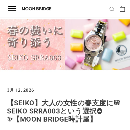
コ
ン
テ
ン
ツ
を
ホーム
ス
キ
商品一覧
ッ
プ
会社概要
3月 12, 2026
事業内容
【SEIKO】大人の女性の春支度に🌸
SEIKO SRRA003という選択⌚
店舗案内
✨️【MOON BRIDGE時計屋】