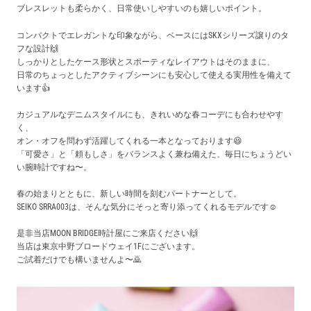
ブレスレットも柔らかく、日常使いしやすいのも嬉しいポイント。
コンパクトでエレガントな印象ながら、ベースにはSKXシリーズ譲りのタ
フな設計🙌
しっかりとしたケース形状とスポーティなレイアウトはそのままに、
日常のちょっとしたアクティブシーンにも安心して使える実用性を備えて
います👍️
カジュアルなデニムスタイルにも、きれいめな春コーデにも合わせやす
く、
オン・オフを問わず活躍してくれる一本となっております😆
「可愛さ」と「頼もしさ」をバランスよく兼ね備えた、毎日にちょうどい
い腕時計ですね〜。
春の始まりとともに、新しい時間を刻むパートナーとして。
SEIKO SRRA003は、そんな気分にそっと寄り添ってくれるモデルです☺️
是非当店MOON BRIDGE時計屋にご来店ください🙌
当店は東京中野ブロードウェイ1Fにございます。
ご試着だけでも構いませんよ〜🙇