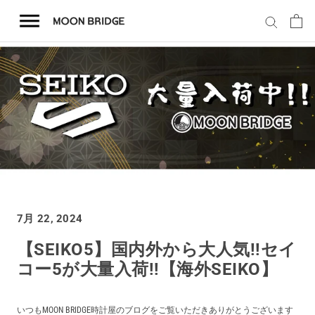
コ
ン
テ
ン
ツ
を
ホーム
ス
キ
商品一覧
ッ
プ
会社概要
7月 22, 2024
事業内容
【SEIKO5】国内外から大人気!!セイ
コー5が大量入荷!!【海外SEIKO】
店舗案内
いつもMOON BRIDGE時計屋のブログをご覧いただきありがとうございます