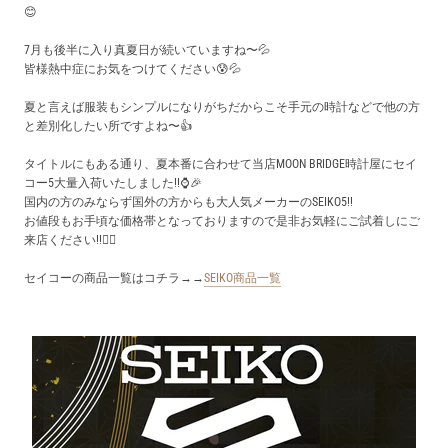
買取価格例一覧
😊
7月も後半に入り真夏日が続いていますね〜💦
皆様熱中症にお気をつけてください😰💦
最新ニュース
夏と言えば服装もシンプルになりがちだからこそ手元の時計などで他の方
と差別化したい所ですよね〜👍
ご利用ガイド
タイトルにもある通り、夏本番に合わせて当店MOON BRIDGE時計屋にセイ
コー5大量入荷いたしました!!⌚🎉
保証とメンテナンス
国内の方のみならず国外の方からも大人気メーカーのSEIKO5!!
お値段もお手頃な価格帯となっておりますので是非お気軽にご試着しにご
来店ください!!🙇‍♂
お問い合わせ
セイコーの商品一覧はコチラ→→
SEIKO商品一覧