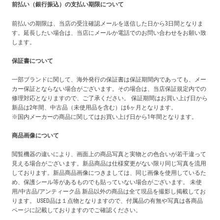
前払い（銀行振込）の支払い期限について
前払いの期限は、当店の受注確認メールを送信した日から3日間となりま
す。延長したい場合は、当店にメールか電話でのお問い合わせをお願い致
します。
保証書について
一部ブランドに関して、海外発行の保証書は保証期間内であっても、メー
カー保証とならない場合がございます。その場合は、当店保証規定内での
修理対応となりますので、ご了承ください。 保証期間はお買い上げ日から
新品は2年間、中古品（未使用品を含む）は6ヶ月となります。
※国内メーカーの商品に関してはお買い上げ日から1年間となります。
商品画像について
閲覧機器の違いにより、画面上の商品写真と実物との色合いが若干違って
見える場合がございます。新品商品は仕様変更がない限り同じ写真を流用
しております。新品商品画像につきましては、同じ画像を使用しているた
め、保護シール等があるものでも貼っていない場合がございます。 未使
用/中古品/アンティーク品 新品以外の商品は全て現品を撮影し掲載してお
ります。 USED品は１点物となりますので、付属品の有無や写真は各商品
ページに記載しておりますのでご確認ください。