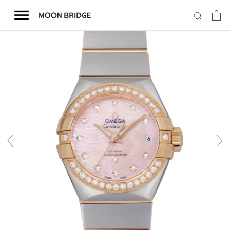
コ
ン
テ
ン
ツ
を
ホーム
ス
キ
商品一覧
ッ
プ
会社概要
事業内容
店舗案内