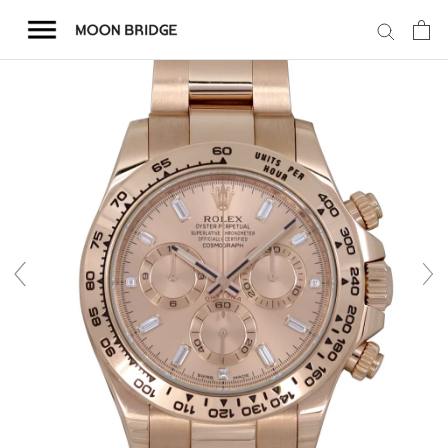
コ
ン
テ
ン
ツ
を
ホーム
ス
キ
商品一覧
ッ
プ
会社概要
事業内容
店舗案内