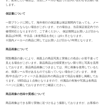
す。延長したい場合は、当店にメールか電話でのお問い合わせをお願い致
します。
保証書について
一部ブランドに関して、海外発行の保証書は保証期間内であっても、メー
カー保証とならない場合がございます。その場合は、当店保証規定内での
修理対応となりますので、ご了承ください。 保証期間はお買い上げ日から
新品は2年間、中古品（未使用品を含む）は6ヶ月となります。
※国内メーカーの商品に関してはお買い上げ日から1年間となります。
商品画像について
閲覧機器の違いにより、画面上の商品写真と実物との色合いが若干違って
見える場合がございます。新品商品は仕様変更がない限り同じ写真を流用
しております。新品商品画像につきましては、同じ画像を使用しているた
め、保護シール等があるものでも貼っていない場合がございます。 未使
用/中古品/アンティーク品 新品以外の商品は全て現品を撮影し掲載してお
ります。 USED品は１点物となりますので、付属品の有無や写真は各商品
ページに記載しておりますのでご確認ください。
商品画像の色味や質感について
商品画像はできる限り実物に近づけるよう撮影しておりますが、お客様の