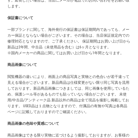
す。延長したい場合は、当店にメールか電話でのお問い合わせをお願い致
します。
保証書について
一部ブランドに関して、海外発行の保証書は保証期間内であっても、メー
カー保証とならない場合がございます。その場合は、当店保証規定内での
修理対応となりますので、ご了承ください。 保証期間はお買い上げ日から
新品は2年間、中古品（未使用品を含む）は6ヶ月となります。
※国内メーカーの商品に関してはお買い上げ日から1年間となります。
商品画像について
閲覧機器の違いにより、画面上の商品写真と実物との色合いが若干違って
見える場合がございます。新品商品は仕様変更がない限り同じ写真を流用
しております。新品商品画像につきましては、同じ画像を使用しているた
め、保護シール等があるものでも貼っていない場合がございます。 未使
用/中古品/アンティーク品 新品以外の商品は全て現品を撮影し掲載してお
ります。 USED品は１点物となりますので、付属品の有無や写真は各商品
ページに記載しておりますのでご確認ください。
商品画像の色味や質感について
商品画像はできる限り実物に近づけるよう撮影しておりますが、お客様の