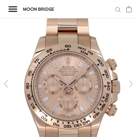
コ
ン
テ
ン
ツ
を
ホーム
ス
キ
商品一覧
ッ
プ
会社概要
事業内容
店舗案内