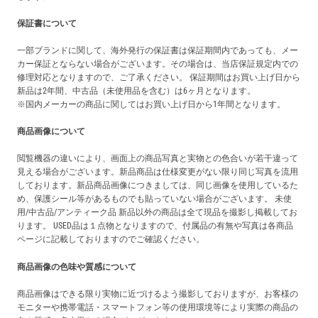
保証書について
一部ブランドに関して、海外発行の保証書は保証期間内であっても、メー
カー保証とならない場合がございます。その場合は、当店保証規定内での
修理対応となりますので、ご了承ください。 保証期間はお買い上げ日から
新品は2年間、中古品（未使用品を含む）は6ヶ月となります。
※国内メーカーの商品に関してはお買い上げ日から1年間となります。
商品画像について
閲覧機器の違いにより、画面上の商品写真と実物との色合いが若干違って
見える場合がございます。新品商品は仕様変更がない限り同じ写真を流用
しております。新品商品画像につきましては、同じ画像を使用しているた
め、保護シール等があるものでも貼っていない場合がございます。 未使
用/中古品/アンティーク品 新品以外の商品は全て現品を撮影し掲載してお
ります。 USED品は１点物となりますので、付属品の有無や写真は各商品
ページに記載しておりますのでご確認ください。
商品画像の色味や質感について
商品画像はできる限り実物に近づけるよう撮影しておりますが、お客様の
モニターや携帯電話・スマートフォン等の使用環境等により実際の商品の