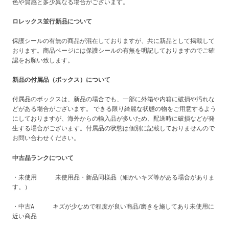
色や質感と多少異なる場合がございます。
ロレックス並行新品について
保護シールの有無の商品が混在しておりますが、共に新品として掲載して
おります。商品ページには保護シールの有無を明記しておりますのでご確
認をお願い致します。
新品の付属品（ボックス）について
付属品のボックスは、新品の場合でも、一部に外箱や内箱に破損や汚れな
どがある場合がございます。 できる限り綺麗な状態の物をご用意するよう
にしておりますが、海外からの輸入品が多いため、配送時に破損などが発
生する場合がございます。付属品の状態は個別に記載しておりませんので
お問い合わせください。
中古品ランクについて
・未使用 未使用品・新品同様品（細かいキズ等がある場合がありま
す。）
・中古A キズが少なめで程度が良い商品/磨きを施してあり未使用に
近い商品