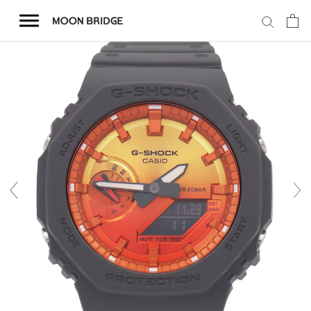
コ
ン
テ
ン
ツ
を
ホーム
ス
キ
商品一覧
ッ
プ
会社概要
事業内容
店舗案内