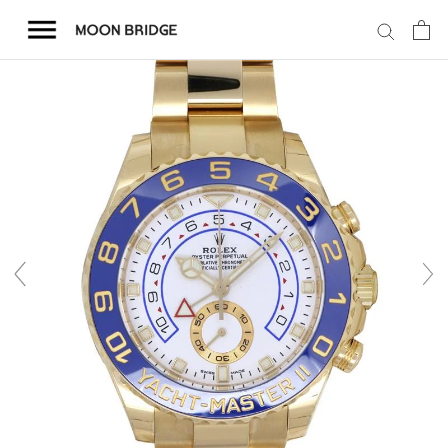
コ
ン
テ
ン
ツ
を
ホーム
ス
キ
商品一覧
ッ
プ
会社概要
事業内容
店舗案内