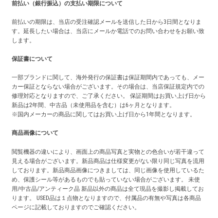
前払い（銀行振込）の支払い期限について
前払いの期限は、当店の受注確認メールを送信した日から3日間となりま
す。延長したい場合は、当店にメールか電話でのお問い合わせをお願い致
します。
保証書について
一部ブランドに関して、海外発行の保証書は保証期間内であっても、メー
カー保証とならない場合がございます。その場合は、当店保証規定内での
修理対応となりますので、ご了承ください。 保証期間はお買い上げ日から
新品は2年間、中古品（未使用品を含む）は6ヶ月となります。
※国内メーカーの商品に関してはお買い上げ日から1年間となります。
商品画像について
閲覧機器の違いにより、画面上の商品写真と実物との色合いが若干違って
見える場合がございます。新品商品は仕様変更がない限り同じ写真を流用
しております。新品商品画像につきましては、同じ画像を使用しているた
め、保護シール等があるものでも貼っていない場合がございます。 未使
用/中古品/アンティーク品 新品以外の商品は全て現品を撮影し掲載してお
ります。 USED品は１点物となりますので、付属品の有無や写真は各商品
ページに記載しておりますのでご確認ください。