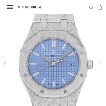
コ
ン
テ
ン
ツ
を
ホーム
ス
キ
商品一覧
ッ
プ
会社概要
事業内容
店舗案内