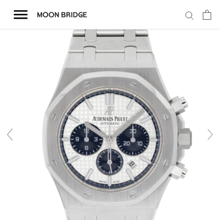
コ
ン
テ
ン
ツ
を
ホーム
ス
キ
商品一覧
ッ
プ
会社概要
事業内容
店舗案内