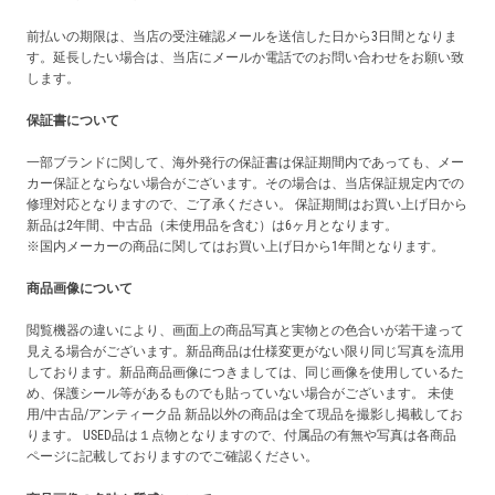
前払いの期限は、当店の受注確認メールを送信した日から3日間となりま
す。延長したい場合は、当店にメールか電話でのお問い合わせをお願い致
します。
保証書について
一部ブランドに関して、海外発行の保証書は保証期間内であっても、メー
カー保証とならない場合がございます。その場合は、当店保証規定内での
修理対応となりますので、ご了承ください。 保証期間はお買い上げ日から
新品は2年間、中古品（未使用品を含む）は6ヶ月となります。
※国内メーカーの商品に関してはお買い上げ日から1年間となります。
商品画像について
閲覧機器の違いにより、画面上の商品写真と実物との色合いが若干違って
見える場合がございます。新品商品は仕様変更がない限り同じ写真を流用
しております。新品商品画像につきましては、同じ画像を使用しているた
め、保護シール等があるものでも貼っていない場合がございます。 未使
用/中古品/アンティーク品 新品以外の商品は全て現品を撮影し掲載してお
ります。 USED品は１点物となりますので、付属品の有無や写真は各商品
ページに記載しておりますのでご確認ください。