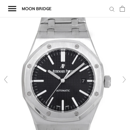
コ
ン
テ
ン
ツ
を
ホーム
ス
キ
商品一覧
ッ
プ
会社概要
事業内容
店舗案内