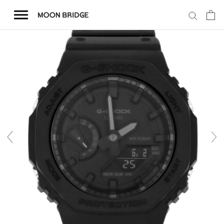
コ
ン
テ
ン
ツ
を
ホーム
ス
キ
商品一覧
ッ
プ
会社概要
事業内容
店舗案内