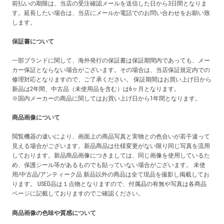
前払いの期限は、当店の受注確認メールを送信した日から3日間となりま
す。延長したい場合は、当店にメールか電話でのお問い合わせをお願い致
します。
保証書について
一部ブランドに関して、海外発行の保証書は保証期間内であっても、メー
カー保証とならない場合がございます。その場合は、当店保証規定内での
修理対応となりますので、ご了承ください。 保証期間はお買い上げ日から
新品は2年間、中古品（未使用品を含む）は6ヶ月となります。
※国内メーカーの商品に関してはお買い上げ日から1年間となります。
商品画像について
閲覧機器の違いにより、画面上の商品写真と実物との色合いが若干違って
見える場合がございます。新品商品は仕様変更がない限り同じ写真を流用
しております。新品商品画像につきましては、同じ画像を使用しているた
め、保護シール等があるものでも貼っていない場合がございます。 未使
用/中古品/アンティーク品 新品以外の商品は全て現品を撮影し掲載してお
ります。 USED品は１点物となりますので、付属品の有無や写真は各商品
ページに記載しておりますのでご確認ください。
商品画像の色味や質感について