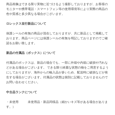
商品画像はできる限り実物に近づけるよう撮影しておりますが、お客様の
モニターや携帯電話・スマートフォン等の使用環境等により実際の商品の
色や質感と多少異なる場合がございます。
ロレックス並行新品について
保護シールの有無の商品が混在しておりますが、共に新品として掲載して
おります。商品ページには保護シールの有無を明記しておりますのでご確
認をお願い致します。
新品の付属品（ボックス）について
付属品のボックスは、新品の場合でも、一部に外箱や内箱に破損や汚れな
どがある場合がございます。 できる限り綺麗な状態の物をご用意するよう
にしておりますが、海外からの輸入品が多いため、配送時に破損などが発
生する場合がございます。付属品の状態は個別に記載しておりませんので
お問い合わせください。
中古品ランクについて
・未使用 未使用品・新品同様品（細かいキズ等がある場合がありま
す。）