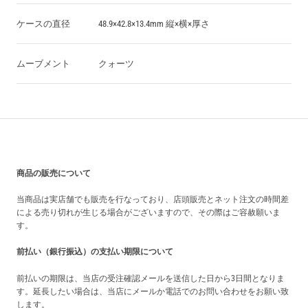
ケースの直径
48.9×42.8×13.4mm 縦×横×厚さ
ムーブメント
クォーツ
買い上げ前の注意事項
商品の販売について
当商品は実店舗でも販売を行なっており、店頭販売とネット注文の時間差
による売り切れが生じる場合がございますので、その際はご容赦願いま
す。
前払い（銀行振込）の支払い期限について
前払いの期限は、当店の受注確認メールを送信した日から3日間となりま
す。延長したい場合は、当店にメールか電話でのお問い合わせをお願い致
します。