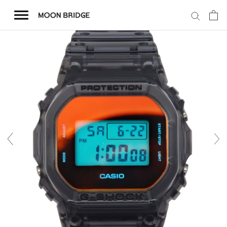
コ
ン
テ
ン
ツ
を
ホーム
ス
キ
商品一覧
ッ
プ
会社概要
事業内容
店舗案内