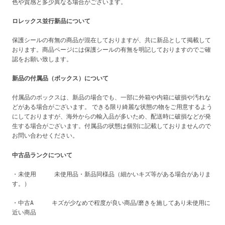
色や質感と多少異なる場合がございます。
ロレックス並行新品について
保護シールの有無の商品が混在しておりますが、共に新品として掲載して
おります。商品ページには保護シールの有無を明記しておりますのでご確
認をお願い致します。
新品の付属品（ボックス）について
付属品のボックスは、新品の場合でも、一部に外箱や内箱に破損や汚れな
どがある場合がございます。 できる限り綺麗な状態の物をご用意するよう
にしておりますが、海外からの輸入品が多いため、配送時に破損などが発
生する場合がございます。付属品の状態は個別に記載しておりませんので
お問い合わせください。
中古品ランクについて
・未使用 未使用品・新品同様品（細かいキズ等がある場合がありま
す。）
・中古A キズが少なめで程度が良い商品/磨きを施してあり未使用に
近い商品