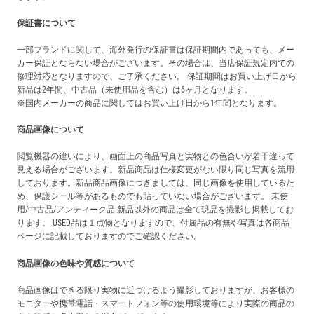
保証書について
一部ブランドに関して、海外発行の保証書は保証期間内であっても、メー
カー保証とならない場合がございます。その場合は、当店保証規定内での
修理対応となりますので、ご了承ください。 保証期間はお買い上げ日から
新品は2年間、中古品（未使用品を含む）は6ヶ月となります。
※国内メーカーの商品に関してはお買い上げ日から1年間となります。
商品画像について
閲覧機器の違いにより、画面上の商品写真と実物との色合いが若干違って
見える場合がございます。新品商品は仕様変更がない限り同じ写真を流用
しております。新品商品画像につきましては、同じ画像を使用しているた
め、保護シール等があるものでも貼っていない場合がございます。 未使
用/中古品/アンティーク品 新品以外の商品は全て現品を撮影し掲載してお
ります。 USED品は１点物となりますので、付属品の有無や写真は各商品
ページに記載しておりますのでご確認ください。
商品画像の色味や質感について
商品画像はできる限り実物に近づけるよう撮影しておりますが、お客様の
モニターや携帯電話・スマートフォン等の使用環境等により実際の商品の