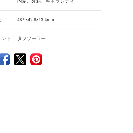
内箱、外箱、ギャランティ
径
48.9×42.8×13.4mm
メント
タフソーラー