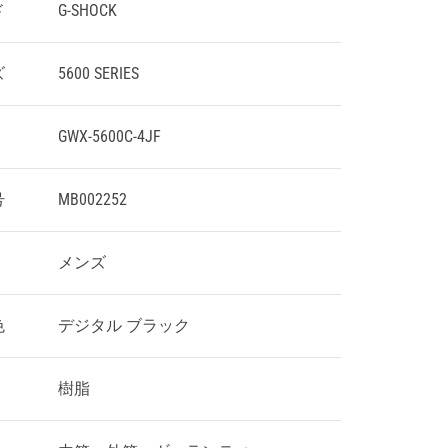
ド
G-SHOCK
ズ
5600 SERIES
GWX-5600C-4JF
号
MB002252
メンズ
色
デジタル ブラック
樹脂