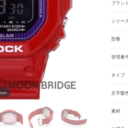
ブラン
シリー
型番
管理番
タイプ
zoom
文字盤
素材