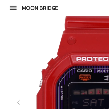
コ
ン
テ
ン
ツ
を
ホーム
ス
キ
商品一覧
ッ
プ
会社概要
事業内容
店舗案内