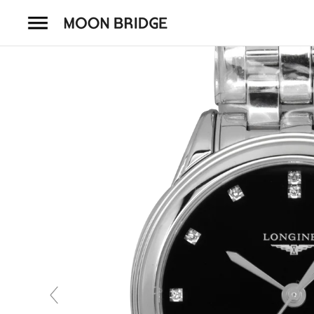
コ
ン
テ
ン
ツ
を
ホーム
ス
キ
商品一覧
ッ
プ
会社概要
事業内容
店舗案内