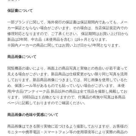
保証書について
一部ブランドに関して、海外発行の保証書は保証期間内であっても、メー
カー保証とならない場合がございます。その場合は、当店保証規定内での
修理対応となりますので、ご了承ください。 保証期間はお買い上げ日から
新品は2年間、中古品（未使用品を含む）は6ヶ月となります。
※国内メーカーの商品に関してはお買い上げ日から1年間となります。
商品画像について
閲覧機器の違いにより、画面上の商品写真と実物との色合いが若干違って
見える場合がございます。新品商品は仕様変更がない限り同じ写真を流用
しております。新品商品画像につきましては、同じ画像を使用しているた
め、保護シール等があるものでも貼っていない場合がございます。 未使
用/中古品/アンティーク品 新品以外の商品は全て現品を撮影し掲載してお
ります。 USED品は１点物となりますので、付属品の有無や写真は各商品
ページに記載しておりますのでご確認ください。
商品画像の色味や質感について
商品画像はできる限り実物に近づけるよう撮影しておりますが、お客様の
モニターや携帯電話・スマートフォン等の使用環境等により実際の商品の