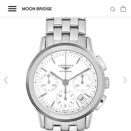
コ
ン
テ
ン
ツ
を
ホーム
ス
キ
商品一覧
ッ
プ
会社概要
事業内容
店舗案内