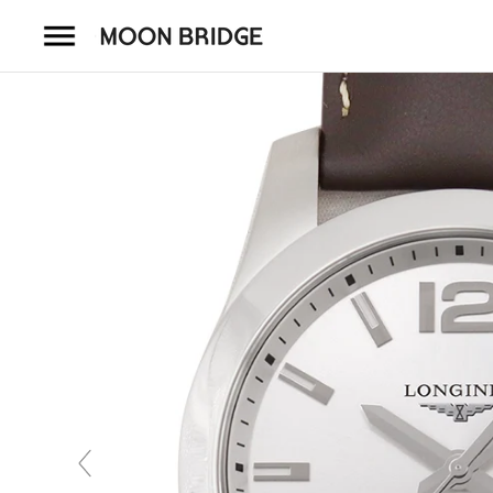
コ
ン
テ
ン
ツ
を
ホーム
ス
キ
商品一覧
ッ
プ
会社概要
事業内容
店舗案内