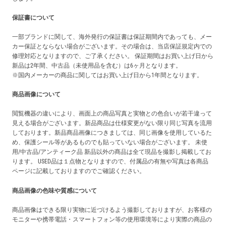
保証書について
一部ブランドに関して、海外発行の保証書は保証期間内であっても、メー
カー保証とならない場合がございます。その場合は、当店保証規定内での
修理対応となりますので、ご了承ください。 保証期間はお買い上げ日から
新品は2年間、中古品（未使用品を含む）は6ヶ月となります。
※国内メーカーの商品に関してはお買い上げ日から1年間となります。
商品画像について
閲覧機器の違いにより、画面上の商品写真と実物との色合いが若干違って
見える場合がございます。新品商品は仕様変更がない限り同じ写真を流用
しております。新品商品画像につきましては、同じ画像を使用しているた
め、保護シール等があるものでも貼っていない場合がございます。 未使
用/中古品/アンティーク品 新品以外の商品は全て現品を撮影し掲載してお
ります。 USED品は１点物となりますので、付属品の有無や写真は各商品
ページに記載しておりますのでご確認ください。
商品画像の色味や質感について
商品画像はできる限り実物に近づけるよう撮影しておりますが、お客様の
モニターや携帯電話・スマートフォン等の使用環境等により実際の商品の