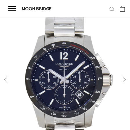
コ
ン
テ
ン
ツ
を
ホーム
ス
キ
商品一覧
ッ
プ
会社概要
事業内容
店舗案内