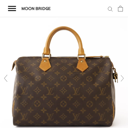
コ
ン
テ
ン
ツ
を
ホーム
ス
キ
商品一覧
ッ
プ
会社概要
事業内容
店舗案内