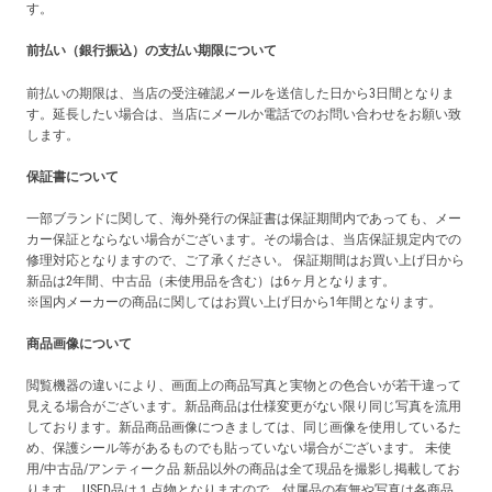
す。
前払い（銀行振込）の支払い期限について
前払いの期限は、当店の受注確認メールを送信した日から3日間となりま
す。延長したい場合は、当店にメールか電話でのお問い合わせをお願い致
します。
保証書について
一部ブランドに関して、海外発行の保証書は保証期間内であっても、メー
カー保証とならない場合がございます。その場合は、当店保証規定内での
修理対応となりますので、ご了承ください。 保証期間はお買い上げ日から
新品は2年間、中古品（未使用品を含む）は6ヶ月となります。
※国内メーカーの商品に関してはお買い上げ日から1年間となります。
商品画像について
閲覧機器の違いにより、画面上の商品写真と実物との色合いが若干違って
見える場合がございます。新品商品は仕様変更がない限り同じ写真を流用
しております。新品商品画像につきましては、同じ画像を使用しているた
め、保護シール等があるものでも貼っていない場合がございます。 未使
用/中古品/アンティーク品 新品以外の商品は全て現品を撮影し掲載してお
ります。 USED品は１点物となりますので、付属品の有無や写真は各商品