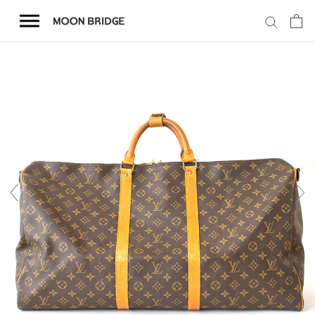
コ
ン
テ
ン
ツ
を
ホーム
ス
キ
商品一覧
ッ
プ
会社概要
事業内容
店舗案内