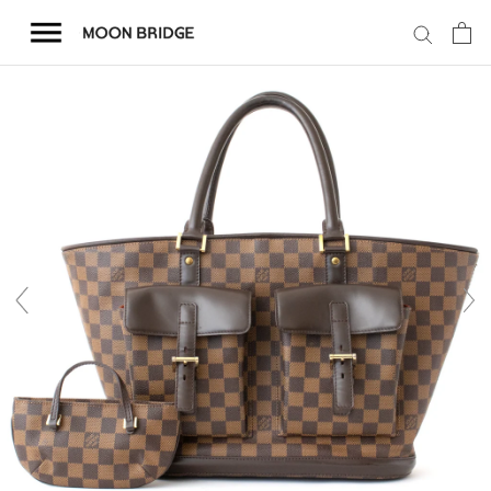
コ
ン
テ
ン
ツ
を
ホーム
ス
キ
商品一覧
ッ
プ
会社概要
事業内容
店舗案内