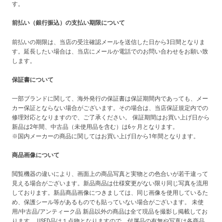
す。
前払い（銀行振込）の支払い期限について
前払いの期限は、当店の受注確認メールを送信した日から3日間となりま
す。延長したい場合は、当店にメールか電話でのお問い合わせをお願い致
します。
保証書について
一部ブランドに関して、海外発行の保証書は保証期間内であっても、メー
カー保証とならない場合がございます。その場合は、当店保証規定内での
修理対応となりますので、ご了承ください。 保証期間はお買い上げ日から
新品は2年間、中古品（未使用品を含む）は6ヶ月となります。
※国内メーカーの商品に関してはお買い上げ日から1年間となります。
商品画像について
閲覧機器の違いにより、画面上の商品写真と実物との色合いが若干違って
見える場合がございます。新品商品は仕様変更がない限り同じ写真を流用
しております。新品商品画像につきましては、同じ画像を使用しているた
め、保護シール等があるものでも貼っていない場合がございます。 未使
用/中古品/アンティーク品 新品以外の商品は全て現品を撮影し掲載してお
ります。 USED品は１点物となりますので、付属品の有無や写真は各商品