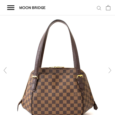
コ
ン
テ
ン
ツ
を
ホーム
ス
キ
商品一覧
ッ
プ
会社概要
事業内容
店舗案内