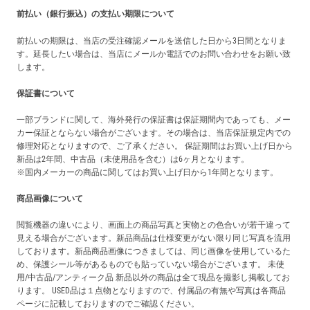
前払い（銀行振込）の支払い期限について
前払いの期限は、当店の受注確認メールを送信した日から3日間となりま
す。延長したい場合は、当店にメールか電話でのお問い合わせをお願い致
します。
保証書について
一部ブランドに関して、海外発行の保証書は保証期間内であっても、メー
カー保証とならない場合がございます。その場合は、当店保証規定内での
修理対応となりますので、ご了承ください。 保証期間はお買い上げ日から
新品は2年間、中古品（未使用品を含む）は6ヶ月となります。
※国内メーカーの商品に関してはお買い上げ日から1年間となります。
商品画像について
閲覧機器の違いにより、画面上の商品写真と実物との色合いが若干違って
見える場合がございます。新品商品は仕様変更がない限り同じ写真を流用
しております。新品商品画像につきましては、同じ画像を使用しているた
め、保護シール等があるものでも貼っていない場合がございます。 未使
用/中古品/アンティーク品 新品以外の商品は全て現品を撮影し掲載してお
ります。 USED品は１点物となりますので、付属品の有無や写真は各商品
ページに記載しておりますのでご確認ください。