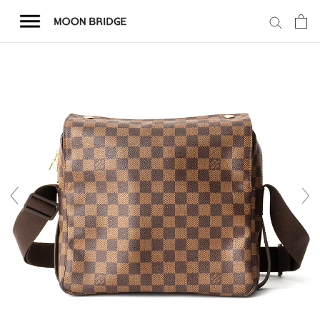
コ
ン
テ
ン
ツ
を
ホーム
ス
キ
商品一覧
ッ
プ
会社概要
事業内容
店舗案内