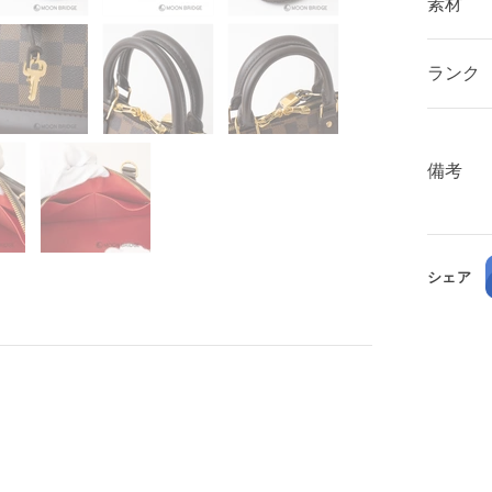
素材
ランク
備考
シェア