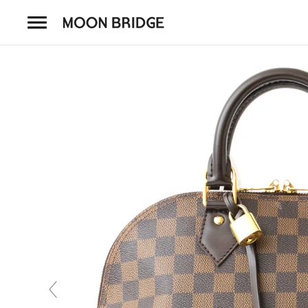
コ
ン
テ
ン
ツ
を
ホーム
ス
キ
商品一覧
ッ
プ
会社概要
事業内容
店舗案内