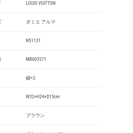
ド
LOUIS VUITTON
ズ
ダミエ アルマ
N51131
号
MB003571
鍵×2
W32×H24×D15cm
ブラウン