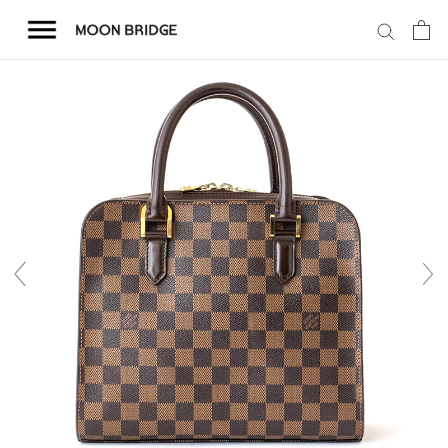
コ
ン
テ
ン
ツ
を
ホーム
ス
キ
商品一覧
ッ
プ
会社概要
事業内容
店舗案内