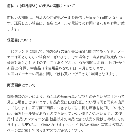
前払い（銀行振込）の支払い期限について
前払いの期限は、当店の受注確認メールを送信した日から3日間となりま
す。延長したい場合は、当店にメールか電話でのお問い合わせをお願い致
します。
保証書について
一部ブランドに関して、海外発行の保証書は保証期間内であっても、メー
カー保証とならない場合がございます。その場合は、当店保証規定内での
修理対応となりますので、ご了承ください。 保証期間はお買い上げ日から
新品は2年間、中古品（未使用品を含む）は6ヶ月となります。
※国内メーカーの商品に関してはお買い上げ日から1年間となります。
商品画像について
閲覧機器の違いにより、画面上の商品写真と実物との色合いが若干違って
見える場合がございます。新品商品は仕様変更がない限り同じ写真を流用
しております。新品商品画像につきましては、同じ画像を使用しているた
め、保護シール等があるものでも貼っていない場合がございます。 未使
用/中古品/アンティーク品 新品以外の商品は全て現品を撮影し掲載してお
ります。 USED品は１点物となりますので、付属品の有無や写真は各商品
ページに記載しておりますのでご確認ください。