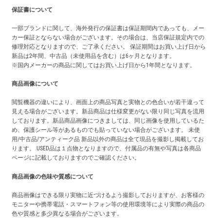
保証書について
一部ブランドに関して、海外発行の保証書は保証期間内であっても、メー
カー保証とならない場合がございます。その場合は、当店保証規定内での
修理対応となりますので、ご了承ください。 保証期間はお買い上げ日から
新品は2年間、中古品（未使用品を含む）は6ヶ月となります。
※国内メーカーの商品に関してはお買い上げ日から1年間となります。
商品画像について
閲覧機器の違いにより、画面上の商品写真と実物との色合いが若干違って
見える場合がございます。新品商品は仕様変更がない限り同じ写真を流用
しております。新品商品画像につきましては、同じ画像を使用しているた
め、保護シール等があるものでも貼っていない場合がございます。 未使
用/中古品/アンティーク品 新品以外の商品は全て現品を撮影し掲載してお
ります。 USED品は１点物となりますので、付属品の有無や写真は各商品
ページに記載しておりますのでご確認ください。
商品画像の色味や質感について
商品画像はできる限り実物に近づけるよう撮影しておりますが、お客様の
モニターや携帯電話・スマートフォン等の使用環境等により実際の商品の
色や質感と多少異なる場合がございます。