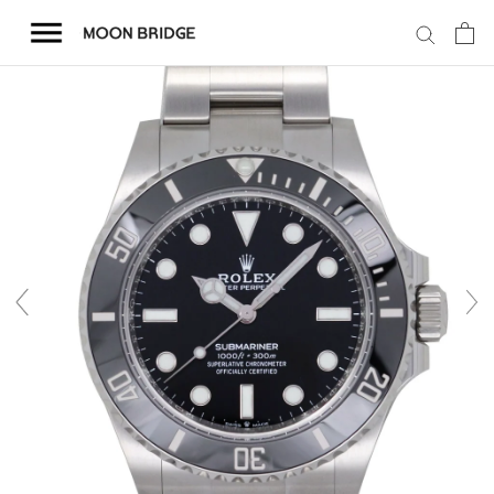
コ
ン
テ
ン
ツ
を
ホーム
ス
キ
商品一覧
ッ
プ
会社概要
事業内容
店舗案内