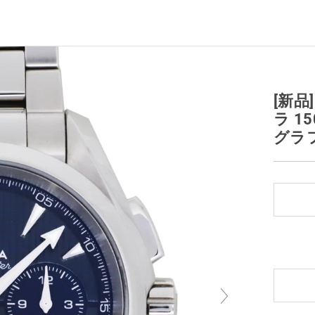
[新品
ラ 1
グラフ 