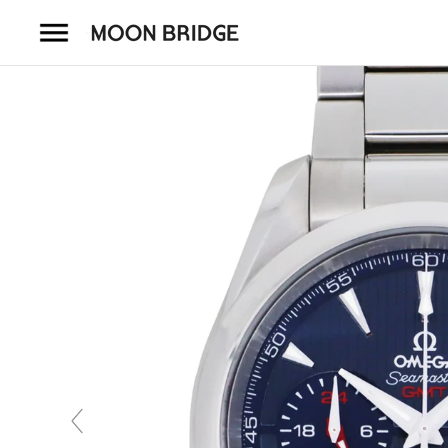
コ
ン
テ
ン
ツ
を
ホーム
ス
キ
商品一覧
ッ
プ
会社概要
事業内容
店舗案内