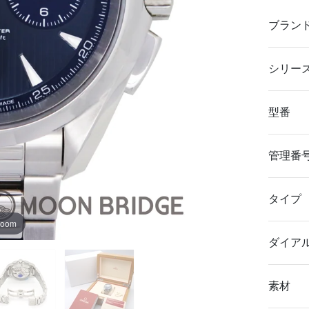
ブラン
シリー
型番
管理番
タイプ
zoom
ダイア
素材