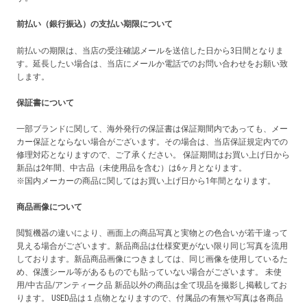
前払い（銀行振込）の支払い期限について
前払いの期限は、当店の受注確認メールを送信した日から3日間となりま
す。延長したい場合は、当店にメールか電話でのお問い合わせをお願い致
します。
保証書について
一部ブランドに関して、海外発行の保証書は保証期間内であっても、メー
カー保証とならない場合がございます。その場合は、当店保証規定内での
修理対応となりますので、ご了承ください。 保証期間はお買い上げ日から
新品は2年間、中古品（未使用品を含む）は6ヶ月となります。
※国内メーカーの商品に関してはお買い上げ日から1年間となります。
商品画像について
閲覧機器の違いにより、画面上の商品写真と実物との色合いが若干違って
見える場合がございます。新品商品は仕様変更がない限り同じ写真を流用
しております。新品商品画像につきましては、同じ画像を使用しているた
め、保護シール等があるものでも貼っていない場合がございます。 未使
用/中古品/アンティーク品 新品以外の商品は全て現品を撮影し掲載してお
ります。 USED品は１点物となりますので、付属品の有無や写真は各商品