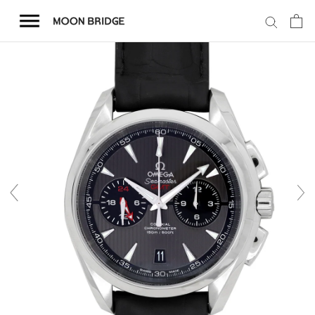
コ
ン
テ
ン
ツ
を
ホーム
ス
キ
商品一覧
ッ
プ
会社概要
事業内容
店舗案内