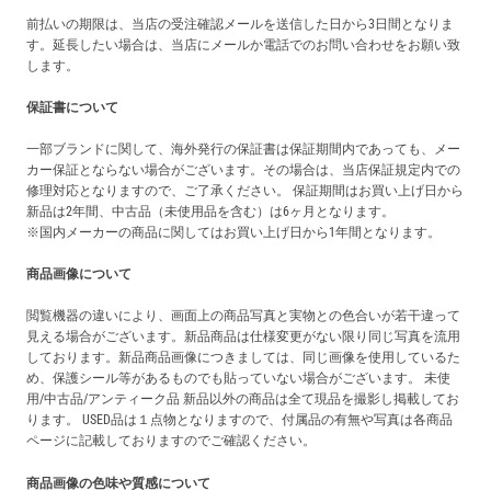
前払いの期限は、当店の受注確認メールを送信した日から3日間となりま
す。延長したい場合は、当店にメールか電話でのお問い合わせをお願い致
します。
保証書について
一部ブランドに関して、海外発行の保証書は保証期間内であっても、メー
カー保証とならない場合がございます。その場合は、当店保証規定内での
修理対応となりますので、ご了承ください。 保証期間はお買い上げ日から
新品は2年間、中古品（未使用品を含む）は6ヶ月となります。
※国内メーカーの商品に関してはお買い上げ日から1年間となります。
商品画像について
閲覧機器の違いにより、画面上の商品写真と実物との色合いが若干違って
見える場合がございます。新品商品は仕様変更がない限り同じ写真を流用
しております。新品商品画像につきましては、同じ画像を使用しているた
め、保護シール等があるものでも貼っていない場合がございます。 未使
用/中古品/アンティーク品 新品以外の商品は全て現品を撮影し掲載してお
ります。 USED品は１点物となりますので、付属品の有無や写真は各商品
ページに記載しておりますのでご確認ください。
商品画像の色味や質感について