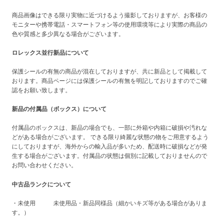
商品画像はできる限り実物に近づけるよう撮影しておりますが、お客様の
モニターや携帯電話・スマートフォン等の使用環境等により実際の商品の
色や質感と多少異なる場合がございます。
ロレックス並行新品について
保護シールの有無の商品が混在しておりますが、共に新品として掲載して
おります。商品ページには保護シールの有無を明記しておりますのでご確
認をお願い致します。
新品の付属品（ボックス）について
付属品のボックスは、新品の場合でも、一部に外箱や内箱に破損や汚れな
どがある場合がございます。 できる限り綺麗な状態の物をご用意するよう
にしておりますが、海外からの輸入品が多いため、配送時に破損などが発
生する場合がございます。付属品の状態は個別に記載しておりませんので
お問い合わせください。
中古品ランクについて
・未使用 未使用品・新品同様品（細かいキズ等がある場合がありま
す。）