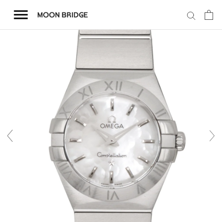
コ
ン
テ
ン
ツ
を
ホーム
ス
キ
商品一覧
ッ
プ
会社概要
事業内容
店舗案内