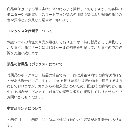
商品画像はできる限り実物に近づけるよう撮影しておりますが、お客様の
モニターや携帯電話・スマートフォン等の使用環境等により実際の商品の
色や質感と多少異なる場合がございます。
ロレックス並行新品について
保護シールの有無の商品が混在しておりますが、共に新品として掲載して
おります。商品ページには保護シールの有無を明記しておりますのでご確
認をお願い致します。
新品の付属品（ボックス）について
付属品のボックスは、新品の場合でも、一部に外箱や内箱に破損や汚れな
どがある場合がございます。 できる限り綺麗な状態の物をご用意するよう
にしておりますが、海外からの輸入品が多いため、配送時に破損などが発
生する場合がございます。付属品の状態は個別に記載しておりませんので
お問い合わせください。
中古品ランクについて
・未使用 未使用品・新品同様品（細かいキズ等がある場合がありま
す。）