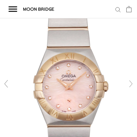
コ
ン
テ
ン
ツ
を
ホーム
ス
キ
商品一覧
ッ
プ
会社概要
事業内容
店舗案内