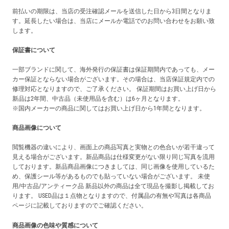
前払いの期限は、当店の受注確認メールを送信した日から3日間となりま
す。延長したい場合は、当店にメールか電話でのお問い合わせをお願い致
します。
保証書について
一部ブランドに関して、海外発行の保証書は保証期間内であっても、メー
カー保証とならない場合がございます。その場合は、当店保証規定内での
修理対応となりますので、ご了承ください。 保証期間はお買い上げ日から
新品は2年間、中古品（未使用品を含む）は6ヶ月となります。
※国内メーカーの商品に関してはお買い上げ日から1年間となります。
商品画像について
閲覧機器の違いにより、画面上の商品写真と実物との色合いが若干違って
見える場合がございます。新品商品は仕様変更がない限り同じ写真を流用
しております。新品商品画像につきましては、同じ画像を使用しているた
め、保護シール等があるものでも貼っていない場合がございます。 未使
用/中古品/アンティーク品 新品以外の商品は全て現品を撮影し掲載してお
ります。 USED品は１点物となりますので、付属品の有無や写真は各商品
ページに記載しておりますのでご確認ください。
商品画像の色味や質感について