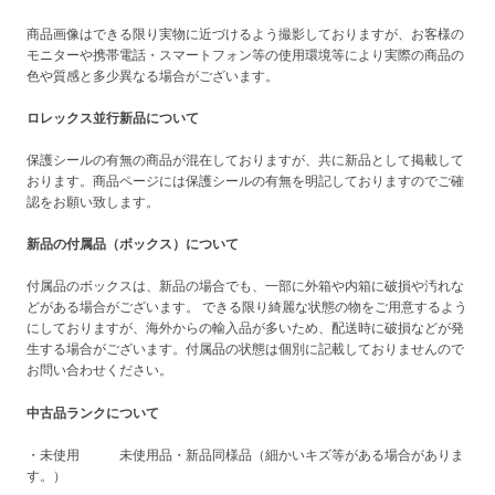
商品画像はできる限り実物に近づけるよう撮影しておりますが、お客様の
モニターや携帯電話・スマートフォン等の使用環境等により実際の商品の
色や質感と多少異なる場合がございます。
ロレックス並行新品について
保護シールの有無の商品が混在しておりますが、共に新品として掲載して
おります。商品ページには保護シールの有無を明記しておりますのでご確
認をお願い致します。
新品の付属品（ボックス）について
付属品のボックスは、新品の場合でも、一部に外箱や内箱に破損や汚れな
どがある場合がございます。 できる限り綺麗な状態の物をご用意するよう
にしておりますが、海外からの輸入品が多いため、配送時に破損などが発
生する場合がございます。付属品の状態は個別に記載しておりませんので
お問い合わせください。
中古品ランクについて
・未使用 未使用品・新品同様品（細かいキズ等がある場合がありま
す。）