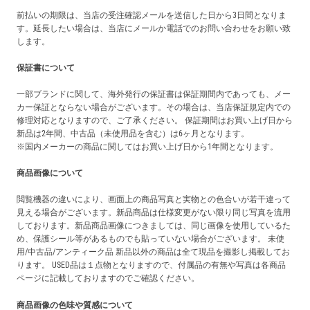
前払いの期限は、当店の受注確認メールを送信した日から3日間となりま
す。延長したい場合は、当店にメールか電話でのお問い合わせをお願い致
します。
保証書について
一部ブランドに関して、海外発行の保証書は保証期間内であっても、メー
カー保証とならない場合がございます。その場合は、当店保証規定内での
修理対応となりますので、ご了承ください。 保証期間はお買い上げ日から
新品は2年間、中古品（未使用品を含む）は6ヶ月となります。
※国内メーカーの商品に関してはお買い上げ日から1年間となります。
商品画像について
閲覧機器の違いにより、画面上の商品写真と実物との色合いが若干違って
見える場合がございます。新品商品は仕様変更がない限り同じ写真を流用
しております。新品商品画像につきましては、同じ画像を使用しているた
め、保護シール等があるものでも貼っていない場合がございます。 未使
用/中古品/アンティーク品 新品以外の商品は全て現品を撮影し掲載してお
ります。 USED品は１点物となりますので、付属品の有無や写真は各商品
ページに記載しておりますのでご確認ください。
商品画像の色味や質感について