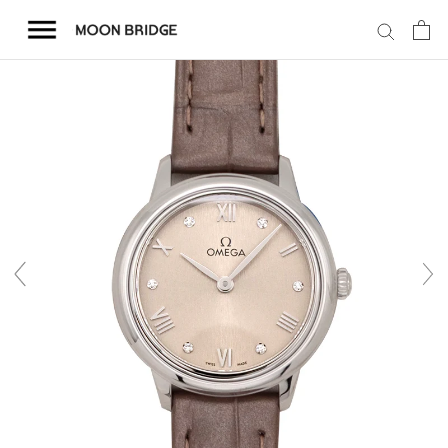
コ
ン
テ
ン
ツ
を
ホーム
ス
キ
商品一覧
ッ
プ
会社概要
事業内容
店舗案内