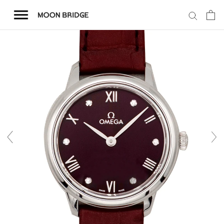
コ
ン
テ
ン
ツ
を
ホーム
ス
キ
商品一覧
ッ
プ
会社概要
事業内容
店舗案内