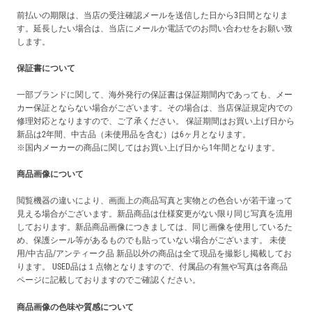
前払いの期限は、当店の受注確認メールを送信した日から3日間となりま
す。延長したい場合は、当店にメールか電話でのお問い合わせをお願い致
します。
保証書について
一部ブランドに関して、海外発行の保証書は保証期間内であっても、メー
カー保証とならない場合がございます。その場合は、当店保証規定内での
修理対応となりますので、ご了承ください。 保証期間はお買い上げ日から
新品は2年間、中古品（未使用品を含む）は6ヶ月となります。
※国内メーカーの商品に関してはお買い上げ日から1年間となります。
商品画像について
閲覧機器の違いにより、画面上の商品写真と実物との色合いが若干違って
見える場合がございます。新品商品は仕様変更がない限り同じ写真を流用
しております。新品商品画像につきましては、同じ画像を使用しているた
め、保護シール等があるものでも貼っていない場合がございます。 未使
用/中古品/アンティーク品 新品以外の商品は全て現品を撮影し掲載してお
ります。 USED品は１点物となりますので、付属品の有無や写真は各商品
ページに記載しておりますのでご確認ください。
商品画像の色味や質感について