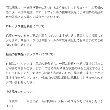
商品画像はできる限り実物に近づけるよう撮影しておりますが、お客様の
モニターや携帯電話・スマートフォン等の使用環境等により実際の商品の
色や質感と多少異なる場合がございます。
ロレックス並行新品について
保護シールの有無の商品が混在しておりますが、共に新品として掲載して
おります。商品ページには保護シールの有無を明記しておりますのでご確
認をお願い致します。
新品の付属品（ボックス）について
付属品のボックスは、新品の場合でも、一部に外箱や内箱に破損や汚れな
どがある場合がございます。 できる限り綺麗な状態の物をご用意するよう
にしておりますが、海外からの輸入品が多いため、配送時に破損などが発
生する場合がございます。付属品の状態は個別に記載しておりませんので
お問い合わせください。
中古品ランクについて
・未使用 未使用品・新品同様品（細かいキズ等がある場合がありま
す。）