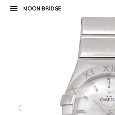
コ
ン
テ
ン
ツ
を
ホーム
ス
キ
商品一覧
ッ
プ
会社概要
事業内容
店舗案内