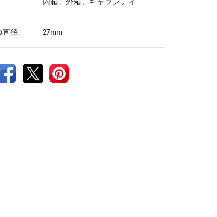
内箱、外箱、ギャランティ
の直径
27mm