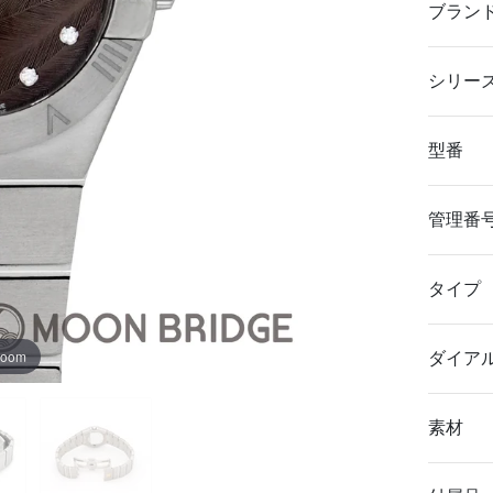
ブラン
シリー
型番
管理番
タイプ
zoom
ダイア
素材