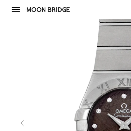
コ
ン
テ
ン
ツ
を
ホーム
ス
キ
商品一覧
ッ
プ
会社概要
事業内容
店舗案内