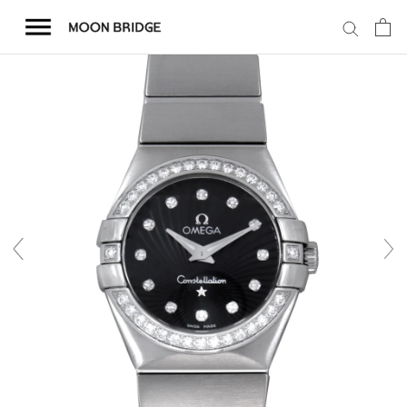
コ
ン
テ
ン
ツ
を
ホーム
ス
キ
商品一覧
ッ
プ
会社概要
事業内容
店舗案内