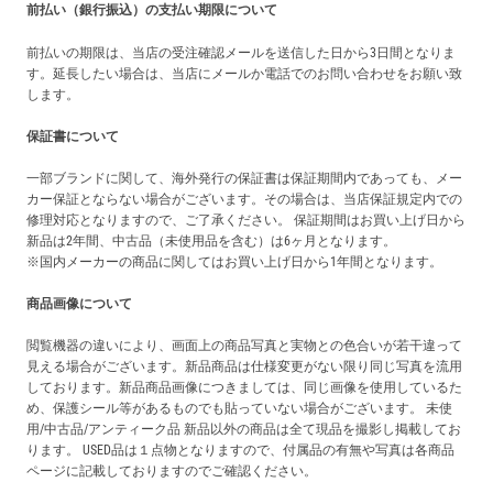
前払い（銀行振込）の支払い期限について
前払いの期限は、当店の受注確認メールを送信した日から3日間となりま
す。延長したい場合は、当店にメールか電話でのお問い合わせをお願い致
します。
保証書について
一部ブランドに関して、海外発行の保証書は保証期間内であっても、メー
カー保証とならない場合がございます。その場合は、当店保証規定内での
修理対応となりますので、ご了承ください。 保証期間はお買い上げ日から
新品は2年間、中古品（未使用品を含む）は6ヶ月となります。
※国内メーカーの商品に関してはお買い上げ日から1年間となります。
商品画像について
閲覧機器の違いにより、画面上の商品写真と実物との色合いが若干違って
見える場合がございます。新品商品は仕様変更がない限り同じ写真を流用
しております。新品商品画像につきましては、同じ画像を使用しているた
め、保護シール等があるものでも貼っていない場合がございます。 未使
用/中古品/アンティーク品 新品以外の商品は全て現品を撮影し掲載してお
ります。 USED品は１点物となりますので、付属品の有無や写真は各商品
ページに記載しておりますのでご確認ください。