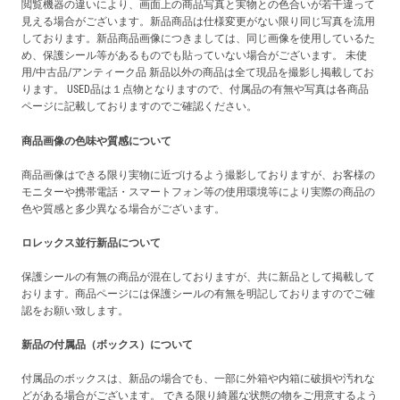
閲覧機器の違いにより、画面上の商品写真と実物との色合いが若干違って
見える場合がございます。新品商品は仕様変更がない限り同じ写真を流用
しております。新品商品画像につきましては、同じ画像を使用しているた
め、保護シール等があるものでも貼っていない場合がございます。 未使
用/中古品/アンティーク品 新品以外の商品は全て現品を撮影し掲載してお
ります。 USED品は１点物となりますので、付属品の有無や写真は各商品
ページに記載しておりますのでご確認ください。
商品画像の色味や質感について
商品画像はできる限り実物に近づけるよう撮影しておりますが、お客様の
モニターや携帯電話・スマートフォン等の使用環境等により実際の商品の
色や質感と多少異なる場合がございます。
ロレックス並行新品について
保護シールの有無の商品が混在しておりますが、共に新品として掲載して
おります。商品ページには保護シールの有無を明記しておりますのでご確
認をお願い致します。
新品の付属品（ボックス）について
付属品のボックスは、新品の場合でも、一部に外箱や内箱に破損や汚れな
どがある場合がございます。 できる限り綺麗な状態の物をご用意するよう