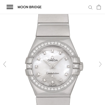
コ
ン
テ
ン
ツ
を
ホーム
ス
キ
商品一覧
ッ
プ
会社概要
事業内容
店舗案内