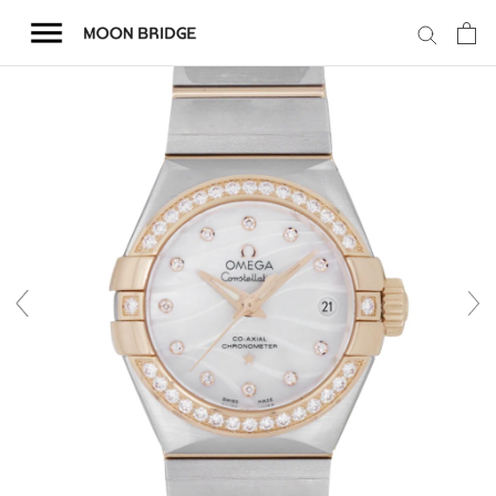
コ
ン
テ
ン
ツ
を
ホーム
ス
キ
商品一覧
ッ
プ
会社概要
事業内容
店舗案内