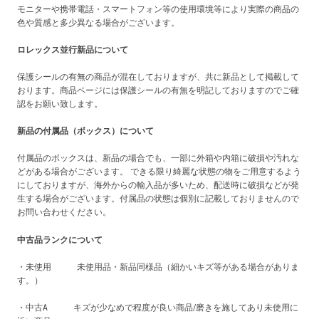
モニターや携帯電話・スマートフォン等の使用環境等により実際の商品の
色や質感と多少異なる場合がございます。
ロレックス並行新品について
保護シールの有無の商品が混在しておりますが、共に新品として掲載して
おります。商品ページには保護シールの有無を明記しておりますのでご確
認をお願い致します。
新品の付属品（ボックス）について
付属品のボックスは、新品の場合でも、一部に外箱や内箱に破損や汚れな
どがある場合がございます。 できる限り綺麗な状態の物をご用意するよう
にしておりますが、海外からの輸入品が多いため、配送時に破損などが発
生する場合がございます。付属品の状態は個別に記載しておりませんので
お問い合わせください。
中古品ランクについて
・未使用 未使用品・新品同様品（細かいキズ等がある場合がありま
す。）
・中古A キズが少なめで程度が良い商品/磨きを施してあり未使用に