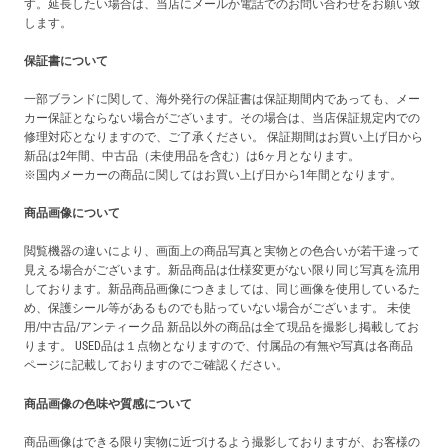
す。延長したい場合は、当店にメールか電話でのお問い合わせをお願い致
します。
保証書について
一部ブランドに関して、海外発行の保証書は保証期間内であっても、メー
カー保証とならない場合がございます。その場合は、当店保証規定内での
修理対応となりますので、ご了承ください。 保証期間はお買い上げ日から
新品は2年間、中古品（未使用品を含む）は6ヶ月となります。
※国内メーカーの商品に関してはお買い上げ日から1年間となります。
商品画像について
閲覧機器の違いにより、画面上の商品写真と実物との色合いが若干違って
見える場合がございます。新品商品は仕様変更がない限り同じ写真を流用
しております。新品商品画像につきましては、同じ画像を使用しているた
め、保護シール等があるものでも貼っていない場合がございます。 未使
用/中古品/アンティーク品 新品以外の商品は全て現品を撮影し掲載してお
ります。 USED品は１点物となりますので、付属品の有無や写真は各商品
ページに記載しておりますのでご確認ください。
商品画像の色味や質感について
商品画像はできる限り実物に近づけるよう撮影しておりますが、お客様の