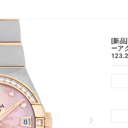
[新品
ーア
123.2