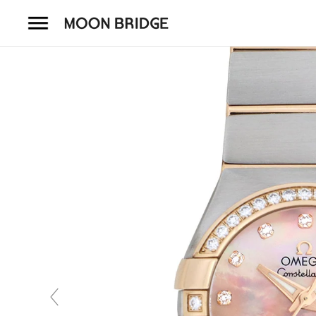
コ
ン
テ
ン
ツ
を
ホーム
ス
キ
商品一覧
ッ
プ
会社概要
事業内容
店舗案内