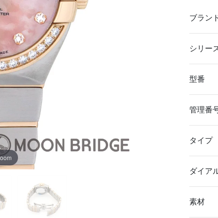
ブラン
シリー
型番
管理番
タイプ
zoom
ダイア
素材